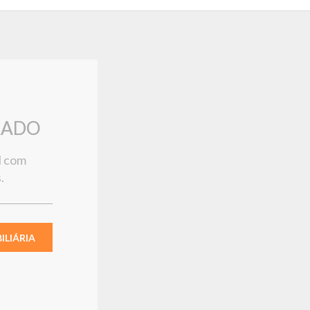
RADO
l com
.
LIÁRIA