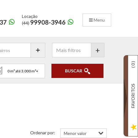
Locação
Menu
37
99908-3946
(44)
+
)
0
(
BUSCAR
FAVORITOS
Ordenar por: