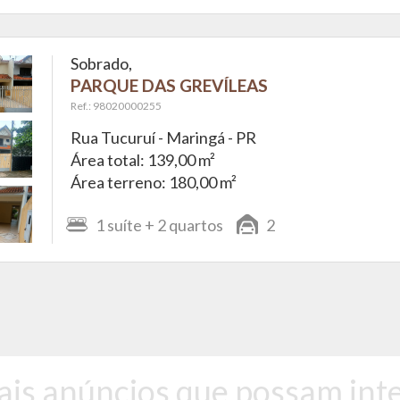
Sobrado,
PARQUE DAS GREVÍLEAS
Ref.: 98020000255
Rua Tucuruí -
Maringá - PR
Área total: 139,00 m²
Área terreno: 180,00 m²
1
suíte
+ 2
quartos
2
ais anúncios que possam inte