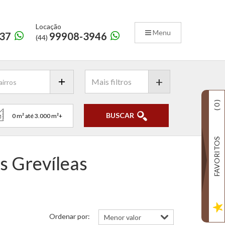
Locação
Menu
37
99908-3946
(44)
+
)
0
(
BUSCAR
FAVORITOS
s Grevíleas
Ordenar por: