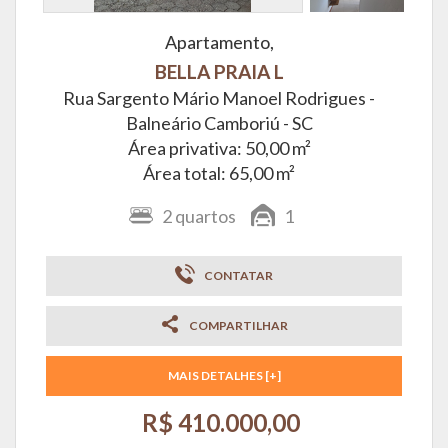
Apartamento,
BELLA PRAIA L
Rua Sargento Mário Manoel Rodrigues -
Balneário Camboriú - SC
Área privativa: 50,00 m²
Área total: 65,00 m²
2
quartos
1
CONTATAR
COMPARTILHAR
MAIS DETALHES [+]
R$ 410.000,00