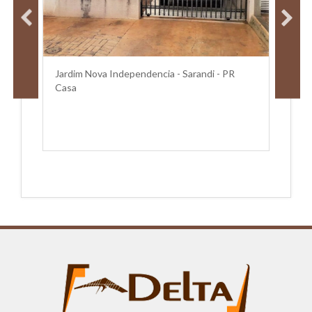
IRA
H
Jardim Nova Independencia - Sarandi - PR
Casa
Ci
A