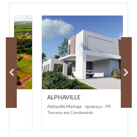
ALPHAVILLE
A
Alphaville Maringa - Iguaraçu - PR
Al
Terreno em Condomínio
T