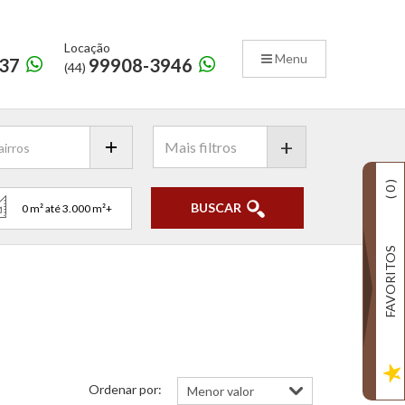
Locação
Menu
37
99908-3946
(44)
+
)
0
(
BUSCAR
FAVORITOS
Ordenar por: