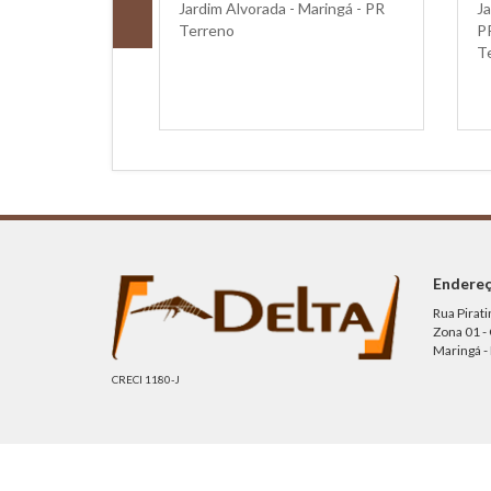
Jardim Alvorada - Maringá - PR
Ja
Terreno
P
T
Endere
Rua Pirati
Zona 01 -
Maringá -
CRECI 1180-J
Imobiliária Delta ©2022. Todos os direitos reservados.