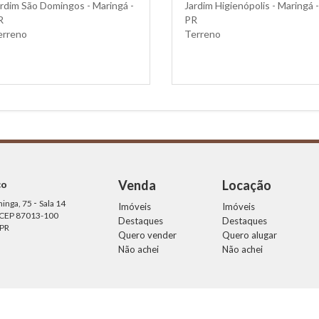
rdim São Domingos - Maringá -
Jardim Higienópolis - Maringá -
R
PR
erreno
Terreno
Venda
Locação
ço
-
ninga, 75
Sala 14
Imóveis
Imóveis
 CEP 87013-100
Destaques
Destaques
 PR
Quero vender
Quero alugar
Não achei
Não achei