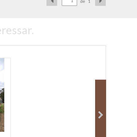
de
1
ressar.