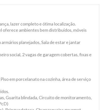
nça, lazer completo e ótima localização.
el oferece ambientes bem distribuídos, móveis
armários planejados, Sala de estar e jantar
iro social, 2 vagas de garagem cobertas, fixas e
s Piso em porcelanato na cozinha, área de serviço
ídos.
as, Guarita blindada, Circuito de monitoramento,
(PcD)
ess), Brinquedoteca, Churrasqueira gourmet,