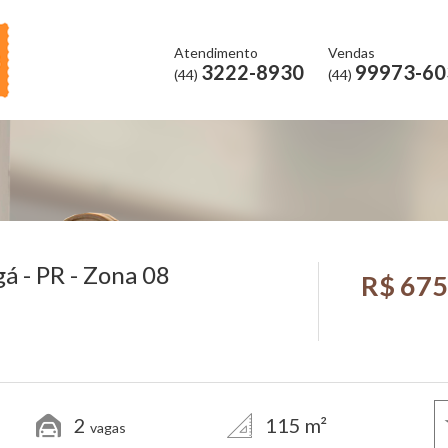
Atendimento
Vendas
3222-8930
99973-60
(44)
(44)
 - PR - Zona 08
R$ 675
2
115 m²
vagas