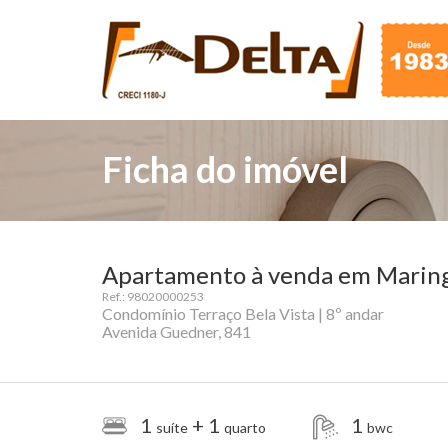
Ficha do imóvel
Apartamento à venda em Maringá
Ref.: 98020000253
Condomínio Terraço Bela Vista | 8º andar
Avenida Guedner, 841
1
+ 1
1
suíte
quarto
bwc