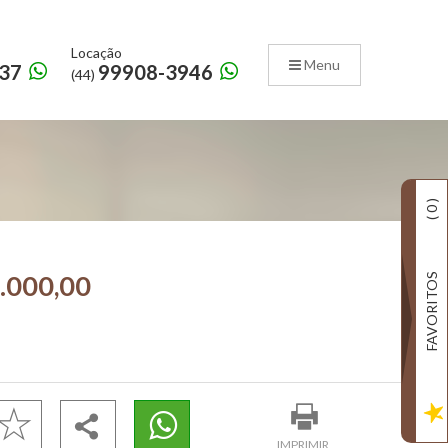
Locação
Menu
37
99908-3946
(44)
)
0
(
.000,00
FAVORITOS
IMPRIMIR